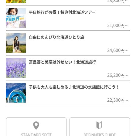
28,800
円～
平日旅行がお得！特典付北海道ツアー
21,000
円～
自由にのんびり北海道ひとり旅
24,600
円～
富良野と美瑛は外せない！北海道旅行
26,200
円～
子供も大人も楽しめる♪北海道の水族館に行こう！
22,300
円～