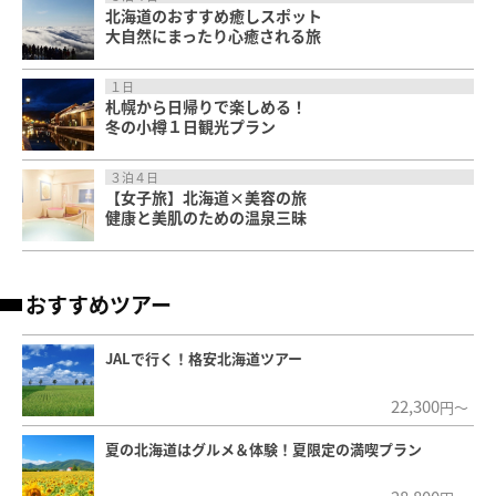
北海道のおすすめ癒しスポット
大自然にまったり心癒される旅
１日
札幌から日帰りで楽しめる！
冬の小樽１日観光プラン
３泊４日
【女子旅】北海道×美容の旅
健康と美肌のための温泉三昧
おすすめツアー
JALで行く！格安北海道ツアー
22,300
円～
夏の北海道はグルメ＆体験！夏限定の満喫プラン