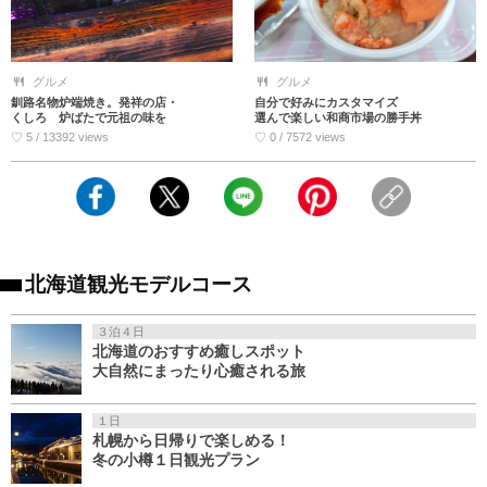
グルメ
グルメ
釧路名物炉端焼き。発祥の店・
自分で好みにカスタマイズ
くしろ 炉ばたで元祖の味を
選んで楽しい和商市場の勝手丼
♡ 5 / 13392 views
♡ 0 / 7572 views
北海道観光モデルコース
３泊４日
北海道のおすすめ癒しスポット
大自然にまったり心癒される旅
１日
札幌から日帰りで楽しめる！
冬の小樽１日観光プラン