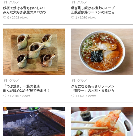
グルメ
グルメ
鉄板で焼ける音もおいしい！
継ぎ足し続ける極上のスープ
みんな大好き泉屋のスパカツ
正統派釧路ラーメンの河むら
♡ 0 / 2298 views
♡ 1 / 3030 views
グルメ
グルメ
「つぶ焼き」一筋の名店
クセになるあっさりラーメン
飲んだ締めはかど屋で決まり！
「朝ラー」の元祖・まるひら
♡ 7 / 20107 views
♡ 1 / 4207 views