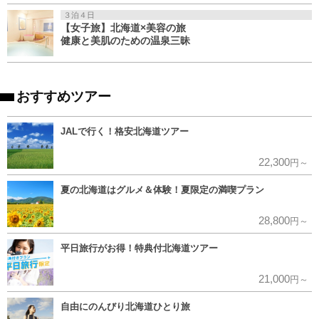
３泊４日
【女子旅】北海道×美容の旅
健康と美肌のための温泉三昧
おすすめツアー
JALで行く！格安北海道ツアー
22,300
円～
夏の北海道はグルメ＆体験！夏限定の満喫プラン
28,800
円～
平日旅行がお得！特典付北海道ツアー
21,000
円～
自由にのんびり北海道ひとり旅