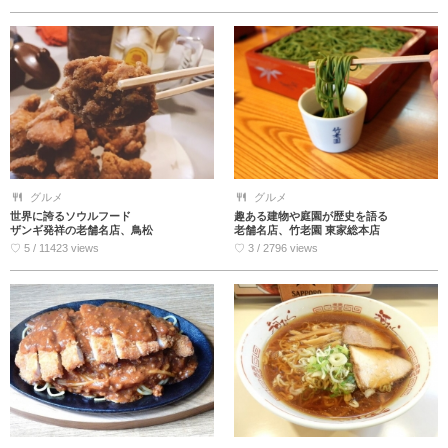
グルメ
グルメ
世界に誇るソウルフード
趣ある建物や庭園が歴史を語る
ザンギ発祥の老舗名店、鳥松
老舗名店、竹老園 東家総本店
♡ 5 / 11423 views
♡ 3 / 2796 views