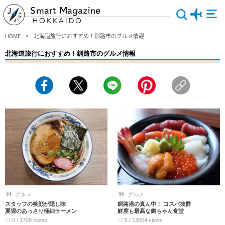
Smart Magazine
HOKKAIDO
HOME
北海道旅行におすすめ！釧路市のグルメ情報
北海道旅行におすすめ！釧路市のグルメ情報
釧路市(くしろし)で人気の高いグルメ店をピックアップ～！せっかくの北海道旅行
で「美味しくない」は言いたくない！ということで、出発する前にしっかりココで
予習しましょう♪カップルや女子旅にもピッタリな“釧路へ来たなら絶対行くべきレ
ストラン情報”も必見です。まずは目でお楽しみください～♪
グルメ
グルメ
スタッフの笑顔が隠し味
釧路港の真ん中！ コスパ抜群
夏堀のあっさり極細ラーメン
鮮度も最高な釧ちゃん食堂
♡ 0 / 1709 views
♡ 5 / 13654 views