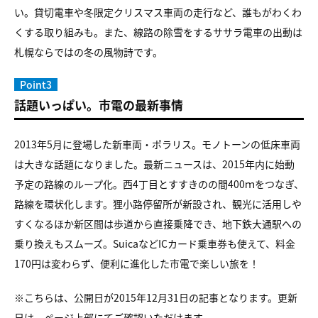
い。貸切電車や冬限定クリスマス車両の走行など、誰もがわくわ
くする取り組みも。また、線路の除雪をするササラ電車の出動は
札幌ならではの冬の風物詩です。
Point3
話題いっぱい。市電の最新事情
2013年5月に登場した新車両・ポラリス。モノトーンの低床車両
は大きな話題になりました。最新ニュースは、2015年内に始動
予定の路線のループ化。西4丁目とすすきのの間400ｍをつなぎ、
路線を環状化します。狸小路停留所が新設され、観光に活用しや
すくなるほか新区間は歩道から直接乗降でき、地下鉄大通駅への
乗り換えもスムーズ。SuicaなどICカード乗車券も使えて、料金
170円は変わらず、便利に進化した市電で楽しい旅を！
※こちらは、公開日が2015年12月31日の記事となります。更新
日は、ページ上部にてご確認いただけます。