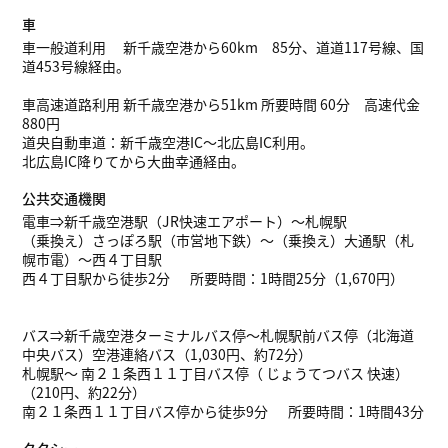
車
車一般道利用 新千歳空港から60km 85分、道道117号線、国
道453号線経由。
車高速道路利用 新千歳空港から51km 所要時間 60分 高速代金
880円
道央自動車道：新千歳空港IC～北広島IC利用。
北広島IC降りてから大曲幸通経由。
公共交通機関
電車⇒新千歳空港駅（JR快速エアポート）～札幌駅
（乗換え）さっぽろ駅（市営地下鉄）～（乗換え）大通駅（札
幌市電）～西４丁目駅
西４丁目駅から徒歩2分 所要時間：1時間25分（1,670円）
バス⇒新千歳空港ターミナルバス停～札幌駅前バス停（北海道
中央バス）空港連絡バス（1,030円、約72分）
札幌駅～ 南２１条西１１丁目バス停（ じょうてつバス 快速）
（210円、約22分）
南２１条西１１丁目バス停から徒歩9分 所要時間：1時間43分