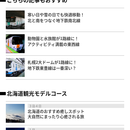
寒い日や雪の日でも快適移動！
北と南をつなぐ地下鉄南北線
動物園と水族館が1路線に！
アクティビティ満載の東西線
札幌2大ドームが1路線に！
地下鉄東豊線は一番深い？
北海道観光モデルコース
３泊４日
北海道のおすすめ癒しスポット
大自然にまったり心癒される旅
１日