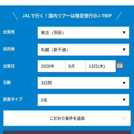
JALで行く！国内ツアーは格安旅行のJ-TRIP
出発地
目的地
出発日
日数
部屋タイプ
こだわり条件を追加