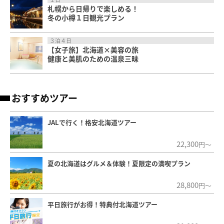
札幌から日帰りで楽しめる！
冬の小樽１日観光プラン
３泊４日
【女子旅】北海道×美容の旅
健康と美肌のための温泉三昧
おすすめツアー
JALで行く！格安北海道ツアー
22,300
円～
夏の北海道はグルメ＆体験！夏限定の満喫プラン
28,800
円～
平日旅行がお得！特典付北海道ツアー