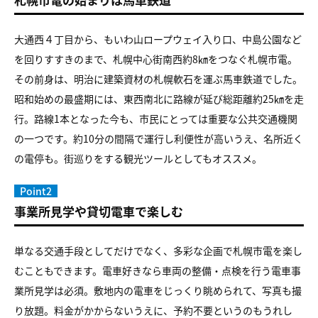
大通西４丁目から、もいわ山ロープウェイ入り口、中島公園など
を回りすすきのまで、札幌中心街南西約8㎞をつなぐ札幌市電。
その前身は、明治に建築資材の札幌軟石を運ぶ馬車鉄道でした。
昭和始めの最盛期には、東西南北に路線が延び総距離約25㎞を走
行。路線1本となった今も、市民にとっては重要な公共交通機関
の一つです。約10分の間隔で運行し利便性が高いうえ、名所近く
の電停も。街巡りをする観光ツールとしてもオススメ。
Point2
事業所見学や貸切電車で楽しむ
単なる交通手段としてだけでなく、多彩な企画で札幌市電を楽し
むこともできます。電車好きなら車両の整備・点検を行う電車事
業所見学は必須。敷地内の電車をじっくり眺められて、写真も撮
り放題。料金がかからないうえに、予約不要というのもうれし