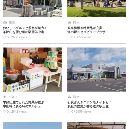
観光
観光
おいしいグルメと景色が魅力！
観光情報や特産品が充実！
羊蹄山を望む道の駅望羊中山
道の駅ニセコビュープラザ
♡ 3 / 2630 views
♡ 0 / 3855 views
グルメ
観光
羊蹄山麓でとれた野菜が並ぶ
石炭ざんぎ？アンモナイトも！
中山峠にある峠のマルシェ
炭鉱の歴史が香る道の駅三笠
♡ 0 / 2641 views
♡ 0 / 3596 views