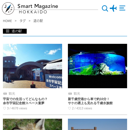
Smart Magazine
HOKKAIDO
HOME
タグ
道の駅
道の駅
北海道の道の駅特集です。地元特産の新鮮な魚介類、じゃがいものお酒や夕張メロ
ンの絶品スイーツなど、ここにしかないものが種類豊富に並びます。ドライブの途
中で温泉に入ったり、絶景を見たり、キタキツネに会ったり…気軽に立ち寄れるの
も魅力のひとつ。個性的な道の駅もたくさんあるので、ぜひチェックしてみて下さ
い。
観光
観光
宇宙での生活ってどんなもの？
新千歳空港から車で約10分！
余市宇宙記念館スペース童夢
サケの遡上も見れる千歳水族館
♡ 3 / 4678 views
♡ 2 / 4313 views