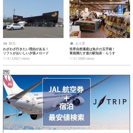
観光
お土産
わざわざ行きたい理由がある！
世界自然遺産は魚介の玉手箱！
ソフトがおいしい夕張メロード
胃袋満たす道の駅知床・らうす
♡ 4 / 13917 views
♡ 0 / 2580 views