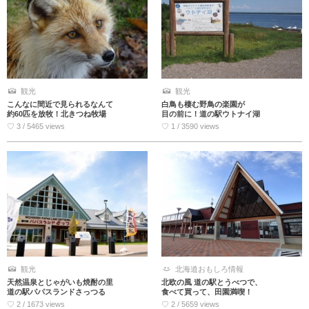
観光
観光
こんなに間近で見られるなんて
白鳥も棲む野鳥の楽園が
約60匹を放牧！北きつね牧場
目の前に！道の駅ウトナイ湖
♡ 3 / 5465 views
♡ 1 / 3590 views
観光
北海道おもしろ情報
天然温泉とじゃがいも焼酎の里
北欧の風 道の駅とうべつで、
道の駅パパスランドさっつる
食べて買って、田園満喫！
♡ 2 / 1673 views
♡ 2 / 5659 views