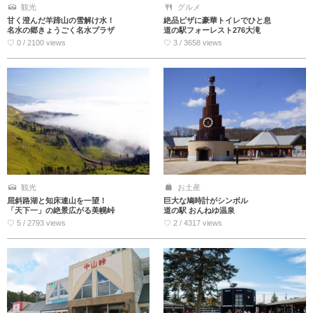
観光
グルメ
甘く澄んだ羊蹄山の雪解け水！
絶品ピザに豪華トイレでひと息
名水の郷きょうごく名水プラザ
道の駅フォーレスト276大滝
♡ 0 / 2100 views
♡ 3 / 3658 views
観光
お土産
屈斜路湖と知床連山を一望！
巨大な鳩時計がシンボル
「天下一」の絶景広がる美幌峠
道の駅 おんねゆ温泉
♡ 5 / 2793 views
♡ 2 / 4317 views