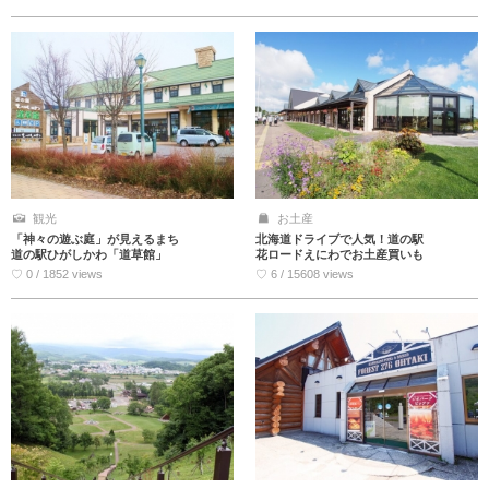
観光
お土産
「神々の遊ぶ庭」が見えるまち
北海道ドライブで人気！道の駅
道の駅ひがしかわ「道草館」
花ロードえにわでお土産買いも
♡ 0 / 1852 views
♡ 6 / 15608 views