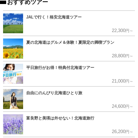
おすすめツアー
JALで行く！格安北海道ツアー
22,300
円～
夏の北海道はグルメ＆体験！夏限定の満喫プラン
28,800
円～
平日旅行がお得！特典付北海道ツアー
21,000
円～
自由にのんびり北海道ひとり旅
24,600
円～
富良野と美瑛は外せない！北海道旅行
26,200
円～