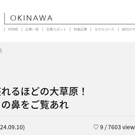
OKINAWA
HOME
記事一覧
定番スポット
特集記事
モデルコース
旅行の
毛
座れるほどの大草原！
ウの鼻をご覧あれ
4.09.10)
♡
9
/ 7603 view