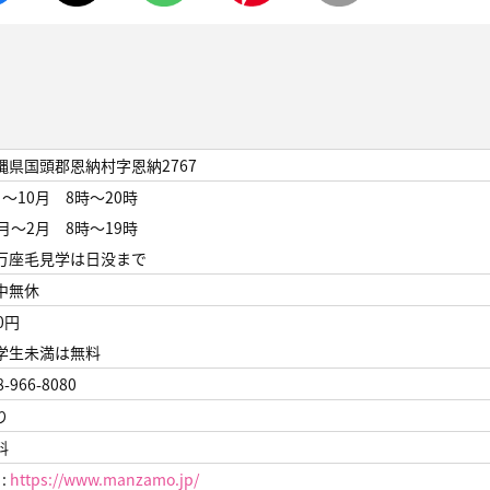
縄県国頭郡恩納村字恩納2767
月～10月 8時〜20時
1月～2月 8時〜19時
万座毛見学は日没まで
中無休
0円
学生未満は無料
8-966-8080
り
料
 :
https://www.manzamo.jp/