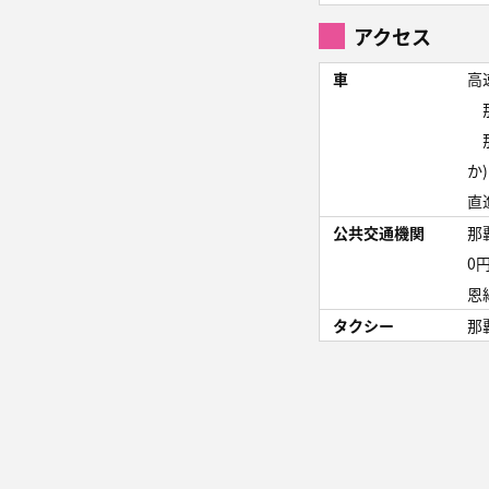
アクセス
車
高
那
那
か
直
公共交通機関
那
0
恩
タクシー
那