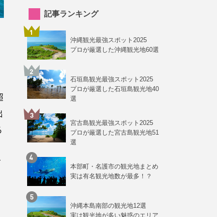
記事ランキング
沖縄観光最強スポット2025
プロが厳選した沖縄観光地60選
石垣島観光最強スポット2025
プロが厳選した石垣島観光地40
超
選
出
宮古島観光最強スポット2025
る
プロが厳選した宮古島観光地51
選
て
本部町・名護市の観光地まとめ
実は有名観光地数が最多！？
沖縄本島南部の観光地12選
実は観光地が多い魅惑のエリア