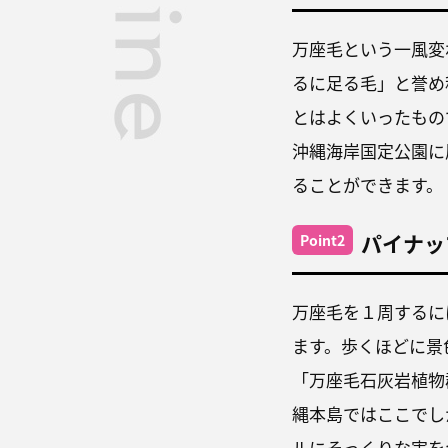
万座毛という一風変
るに足る毛」と誉め
とはよくいったもの
沖縄海岸国定公園に
ることができます。
パイナッ
Point2
万座毛を１周するに
ます。歩くほどに景
「万座毛石灰岩植物
縄本島ではここでし
ルにそっくりな実を