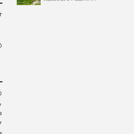
す
」
。
め
り
も
沖
プ
究