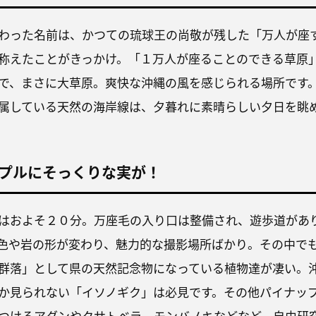
わった名前は、かつての琉球王の尚敬が残した「万人が座
称えたことがきっかけ。「１万人が座ることのできる草原
で、まさに大草原。爽快な沖縄の風を感じられる場所です
属している天然の海岸線は、夕暮れに素晴らしい夕日を眺
プルにそっくりな実が！
はおよそ２０分。万座毛の入り口は整備され、遊歩道があ
色や岩の形が変わり、魅力的な撮影場所ばかり。その中で
群落」として県の天然記念物になっている植物達が凄い。
か見られない「イソノギク」は必見です。その他パイナッ
つけるアダンやクサトベラ、モンバノキなどなど、自由研