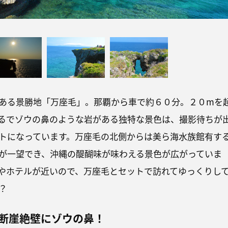
ある景勝地「万座毛」。那覇から車で約６０分。２０mを
るでゾウの鼻のような岩がある独特な景色は、撮影待ちが
トになっています。万座毛の北側からは美ら海水族館有す
が一望でき、沖縄の醍醐味が味わえる景色が広がっていま
やホテルが近いので、万座毛とセットで訪れてゆっくりし
？
断崖絶壁にゾウの鼻！