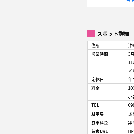
スポット詳細
住所
沖
営業時間
3
1
※
定休日
年
料金
10
小
TEL
09
駐車場
あ
駐車料金
無
参考URL
HP