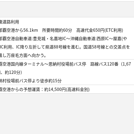
速道路利用
覇空港から56.1km 所要時間約60分 高速代金650円(ETC利用)
覇空港自動車道:豊見城・名嘉地IC～沖縄自動車道:西原IC～屋嘉(や
)IC利用、IC降り左折して県道88号線を進む。国道58号線との交差点を
進し万座毛方面へ向かう。
覇空港国内線ターミナル～恩納村役場前バス停 路線バス120番（1,67
円、約120分）
納村役場前バス停より徒歩約15分
覇空港からの予想運賃：約14,500円(高速料金別)