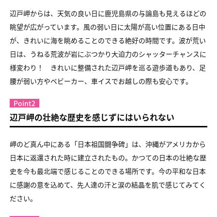
辺戸岬からは、天気の良い日に鹿児島県の与論島も見えるほどの
眺望が広がっています。風の弱い日に太陽が高い位置にある日中
が、きれいに海を眺めることのできる絶好の時間です。波が荒い
日は、うねる荒波が岩にぶつかり大迫力のシャッターチャンスに
様変わり！ きれいに整備された辺戸岬を巡る遊歩道もあり、足
腰が弱い方やベビーカー、車イスでお越しの際も安心です。
Point2
辺戸岬の壮絶な歴史を感じずにはいられない
岬のど真ん中にある「日本祖国闘争碑」は、沖縄がアメリカから
日本に返還された時に建立されたもの。かつての日本の壮絶な歴
史を今も最北端で感じることのできる場所です。今の平和な日本
に感謝の意を込めて、先人達の汗と涙の結晶を肌で感じてみてく
ださい。