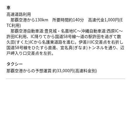
車
高速道路利用
那覇空港から130km 所要時間約140分 高速代金1,000円(E
TC利用)
那覇空港自動車道:豊見城・名嘉地IC～沖縄自動車道:西原IC～
許田IC利用、IC降りてから国道58号線～道の駅許田を過ぎて数
久田(すくた)ICから名護東道路を進む。伊差川IC交差点を右折し
国道58号線をひたすら直進、宜名真(ぎなま)トンネルを通り、辺
戸岬入り口交差点を左折。
タクシー
那覇空港からの予想運賃:約33,000円(高速料金別)