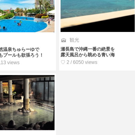
観光
瀬長島で沖縄一番の絶景を
然温泉ちゅらーゆで
露天風呂から眺める青い海
もプールも欲張ろう！
♡ 2 / 6050 views
113 views