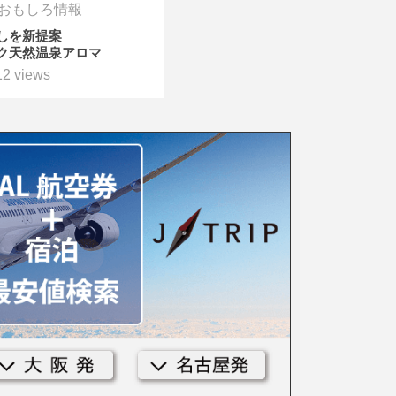
おもしろ情報
しを新提案
ク天然温泉アロマ
12 views