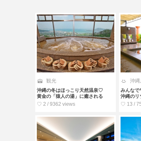
観光
沖縄
沖縄の冬はほっこり天然温泉♡
みんなで
黄金の「猿人の湯」に癒される
沖縄のリ
♡ 2 / 9362 views
♡ 13 / 7