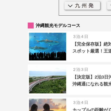
沖縄観光モデルコース
３泊４日
【完全保存版】絶
スポット厳選！王
２泊３日
【決定版】2泊3日
沖縄通になれる観
３泊４日
カップルの距離が０