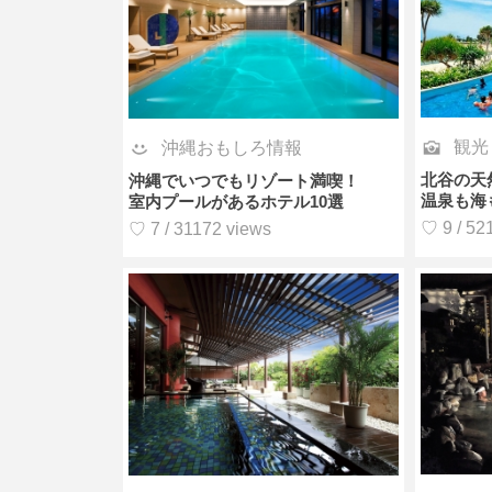
観光
沖縄おもしろ情報
北谷の天
沖縄でいつでもリゾート満喫！
温泉も海
室内プールがあるホテル10選
♡ 9 / 52
♡ 7 / 31172 views