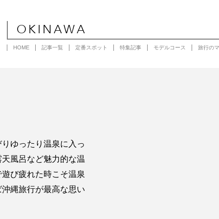
OKINAWA
HOME
記事一覧
定番スポット
特集記事
モデルコース
旅行の
びりゆったり温泉に入っ
露天風呂など魅力的な温
で遊び疲れた時こそ温泉
ば沖縄旅行が最高な思い