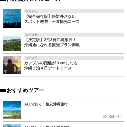
３泊４日
【完全保存版】絶対外さない
スポット厳選！王道観光コース
２泊３日
【決定版】2泊3日沖縄旅行！
沖縄通になれる観光プラン満載
３泊４日
カップルの距離が０cmになる
沖縄３泊４日デートコース
おすすめツアー
JALで行く！格安沖縄旅行
29,800
円～