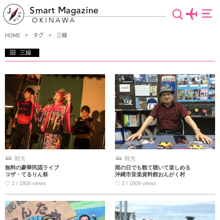
Smart Magazine
OKINAWA
HOME
タグ
三線
三線
沖縄の音楽に三線は欠かせない演奏楽器！ということで、三線に関連するスポット
を集めました。聞いて癒されるのはもちろん、自分で実際に弾いてみたり…唄って
踊って、盛り上がり♪楽しい沖縄旅行の忘れられない思い出を地元の人たちと意気
投合して一緒に作りませんか？
観光
観光
無料の豪華民謡ライブ
雨の日でも観て聴いて楽しめる
コザ・てるりん祭
沖縄市音楽資料館おんがく村
♡ 2 / 1800 views
♡ 2 / 1609 views