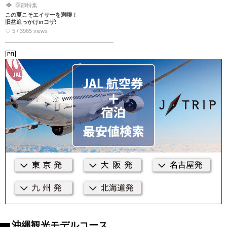
季節特集
この夏こそエイサーを満喫！
旧盆追っかけinコザ!
♡ 5 / 3965 views
沖縄観光モデルコース