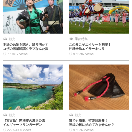
観光
季節特集
本場の民謡を聴き、踊り明かす
この夏こそエイサーを満喫！
コザの老舗民謡クラブなんた浜
沖縄全島エイサーまつり
♡ 7 / 7017 views
♡ 9 / 6287 views
観光
観光
［宮古島］南海岸の海浜公園
誰でも簡単、打楽器演奏！
イムギャーマリンガーデン
三板の日に始めてみませんか？
♡ 22 / 53000 views
♡ 9 / 5263 views