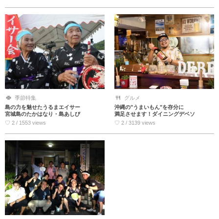
季節特集
グルメ
島の力を魅せたうるまエイサー
沖縄の"うまいもん"を存分に
宮城島のたかはなり・島あしび
満足させます！ダイニングデベソ
♡ 2 / 1553 views
♡ 2 / 3139 views