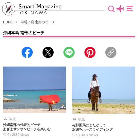
Smart Magazine
OKINAWA
HOME
沖縄本島 南部のビーチ
沖縄本島 南部のビーチ
沖縄の一番の魅力は青い海！と言うことで、沖縄本島南部にある美しいビーチをピ
ックアップ♪人魚になった気分で海中を散策したり、マリンスポーツを楽しんだ
り、素足になって波と戯れるだけでもOK！子どもや大人はもちろん、海デビューを
する赤ちゃんにもオススメのビーチをご紹介します。
観光
観光
沖縄南部の代表的ビーチ
与那国馬にまたがって
あざまサンサンビーチを楽しむ
浜辺をホースライディング
♡ 0 / 2632 views
♡ 0 / 3097 views