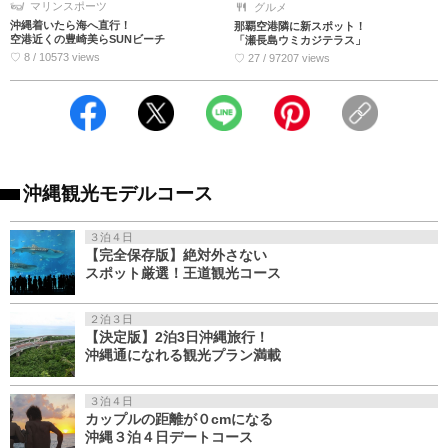
マリンスポーツ
グルメ
沖縄着いたら海へ直行！
那覇空港隣に新スポット！
空港近くの豊崎美らSUNビーチ
「瀬長島ウミカジテラス」
♡ 8 / 10573 views
♡ 27 / 97207 views
沖縄観光モデルコース
３泊４日
【完全保存版】絶対外さない
スポット厳選！王道観光コース
２泊３日
【決定版】2泊3日沖縄旅行！
沖縄通になれる観光プラン満載
３泊４日
カップルの距離が０cmになる
沖縄３泊４日デートコース