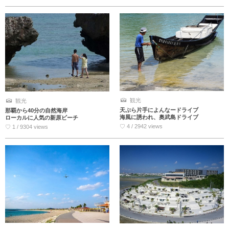
観光
観光
天ぷら片手によんなードライブ
那覇から40分の自然海岸
海風に誘われ、奥武島ドライブ
ローカルに人気の新原ビーチ
♡ 4 / 2942 views
♡ 1 / 9304 views