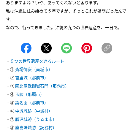
ありますよね？いや、あってくれないと困ります。
私は沖縄に住み始めて５年ですが、ずっとこれが疑問だったんで
す。
なので、行ってきました。沖縄の九つの世界遺産を、一日で。
・
９つの世界遺産を巡るルート
・①
斎場御嶽（南城市）
・②
首里城（那覇市）
・③
園比屋武御嶽石門（那覇市）
・④
玉陵（那覇市）
・⑤
識名園（那覇市）
・⑥
中城城跡（中城村）
・⑦
勝連城跡（うるま市）
・⑧
座喜味城跡（読谷村）