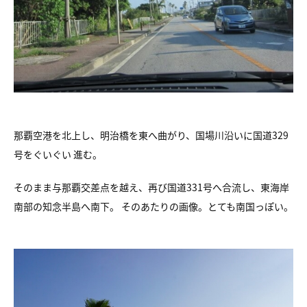
那覇空港を北上し、明治橋を東へ曲がり、国場川沿いに国道329
号をぐいぐい 進む。
そのまま与那覇交差点を越え、再び国道331号へ合流し、東海岸
南部の知念半島へ南下。 そのあたりの画像。とても南国っぽい。