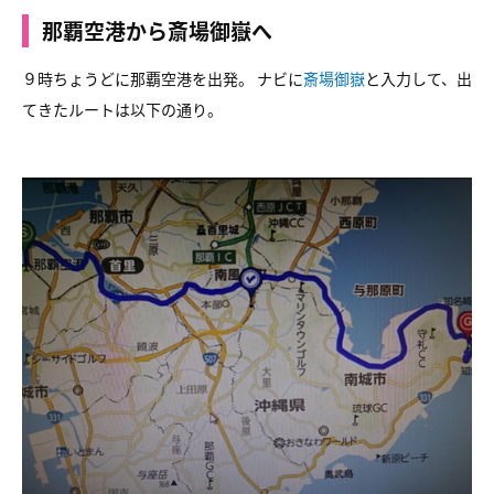
那覇空港から斎場御嶽へ
９時ちょうどに那覇空港を出発。 ナビに
斎場御嶽
と入力して、出
てきたルートは以下の通り。