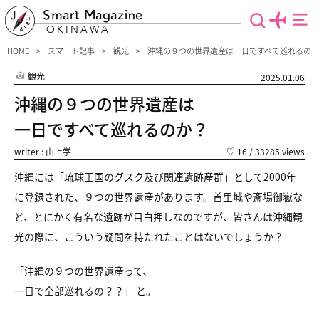
Smart Magazine
OKINAWA
HOME
スマート記事
観光
沖縄の９つの世界遺産は一日ですべて巡れるの
観光
2025.01.06
沖縄の９つの世界遺産は
一日ですべて巡れるのか？
writer : 山上学
♡
16
/ 33285 views
沖縄には「琉球王国のグスク及び関連遺跡産群」として2000年
に登録された、９つの世界遺産があります。首里城や斎場御嶽な
ど、とにかく有名な遺跡が目白押しなのですが、皆さんは沖縄観
光の際に、こういう疑問を持たれたことはないでしょうか？
「沖縄の９つの世界遺産って、
一日で全部巡れるの？？」 と。