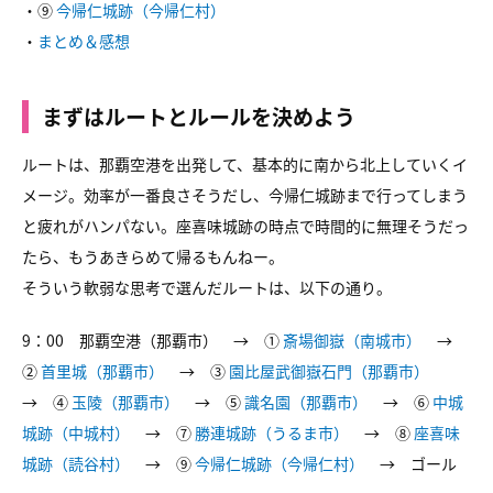
・⑨
今帰仁城跡（今帰仁村）
・
まとめ＆感想
まずはルートとルールを決めよう
ルートは、那覇空港を出発して、基本的に南から北上していくイ
メージ。効率が一番良さそうだし、今帰仁城跡まで行ってしまう
と疲れがハンパない。座喜味城跡の時点で時間的に無理そうだっ
たら、もうあきらめて帰るもんねー。
そういう軟弱な思考で選んだルートは、以下の通り。
9：00 那覇空港（那覇市） → ①
斎場御嶽（南城市）
→
②
首里城（那覇市）
→ ③
園比屋武御嶽石門（那覇市）
→ ④
玉陵（那覇市）
→ ⑤
識名園（那覇市）
→ ⑥
中城
城跡（中城村）
→ ⑦
勝連城跡（うるま市）
→ ⑧
座喜味
城跡（読谷村）
→ ⑨
今帰仁城跡（今帰仁村）
→ ゴール