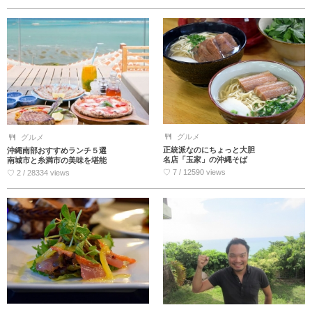
グルメ
グルメ
正統派なのにちょっと大胆
沖縄南部おすすめランチ５選
名店「玉家」の沖縄そば
南城市と糸満市の美味を堪能
♡ 7 / 12590 views
♡ 2 / 28334 views