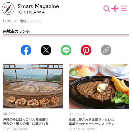
Smart Magazine
OKINAWA
HOME
南城市のランチ
南城市のランチ
沖縄南部・南城市のランチスポットをご紹介します。安いのはもちろん、味や雰囲
気にもこだわりたい貴方にぴったりのグルメ情報が見つかります。沖縄ならではの
食材を使ったメニューや自然に癒されるおしゃれなお店など、ここにしかない贅沢
なランチタイムを過ごせること間違いありません。ぜひチェックしてみてくださ
い。
観光
グルメ
沖縄の冬はほっこり天然温泉♡
地域に愛される元祖ファミレス
黄金の「猿人の湯」に癒される
南城市のチャーリーレストラン
♡ 2 / 9362 views
♡ 3 / 15729 views