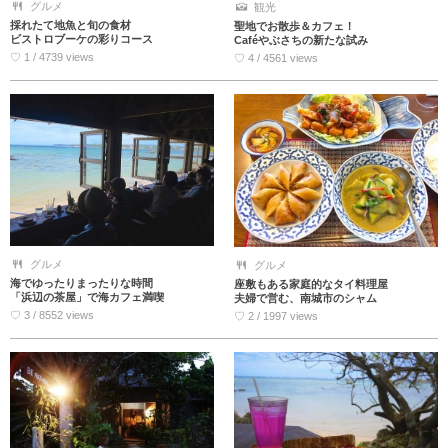
グルメ
観光
採れたて地魚と旬の食材
聖地でお散歩＆カフェ！
ビストロブーケの彩りコース
Caféやぶさちの新たな試み
♡ 1 / 4739 views
♡ 4 / 4561 views
グルメ
グルメ
海でゆったりまったりな時間
座敷もある家庭的なタイ料理屋
「浜辺の茶屋」で海カフェ満喫
夫婦で営む、南城市のシャム
♡ 3 / 8552 views
♡ 2 / 1997 views