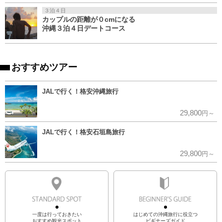
３泊４日
カップルの距離が０cmになる
沖縄３泊４日デートコース
おすすめツアー
JALで行く！格安沖縄旅行
29,800
円～
JALで行く！格安石垣島旅行
29,800
円～
一度は行っておきたい
はじめての沖縄旅行に役立つ
おすすめ観光スポット
ビギナーズガイド