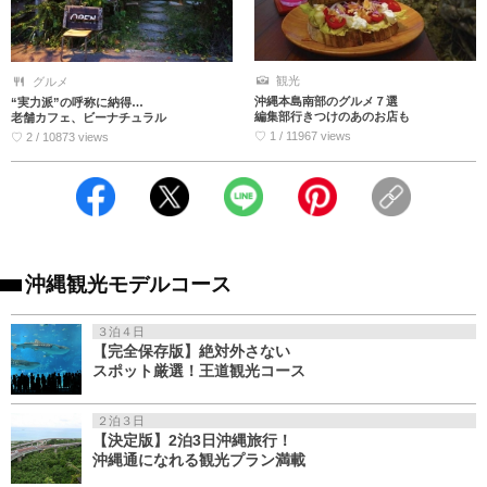
観光
グルメ
沖縄本島南部のグルメ７選
“実力派”の呼称に納得…
編集部行きつけのあのお店も
老舗カフェ、ビーナチュラル
♡ 1 / 11967 views
♡ 2 / 10873 views
沖縄観光モデルコース
３泊４日
【完全保存版】絶対外さない
スポット厳選！王道観光コース
２泊３日
【決定版】2泊3日沖縄旅行！
沖縄通になれる観光プラン満載