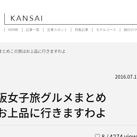
KANSAI
HOME
記事一覧
定番スポット
特集記事
モデルコース
旅行の
まとめこの旅はお上品に行きますわよ
2016.07.1
阪女子旅グルメまとめ
お上品に行きますわよ
♡
8
/ 4274 view