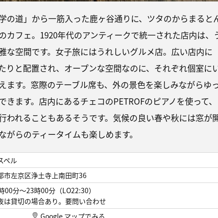
学の道」から一筋入った鹿ヶ谷通りに、ツタのからまると
のカフェ。1920年代のアンティークで統一された店内は、
雅な空間です。女子旅にはうれしいグルメ店。広い店内に
たりと配置され、オープンな空間なのに、それぞれ個室に
えます。窓際のテーブル席も、外の景色を楽しみながらゆ
できます。店内にあるチェコのPETROFのピアノを使って、
行われることもあるそうです。気候の良い春や秋には窓が
ながらのティータイムも楽しめます。
スペル
都市左京区浄土寺上南田町36
時00分～23時00分（LO22:30）
夜は貸切の場合あり。要問い合わせ
Google マップでみる