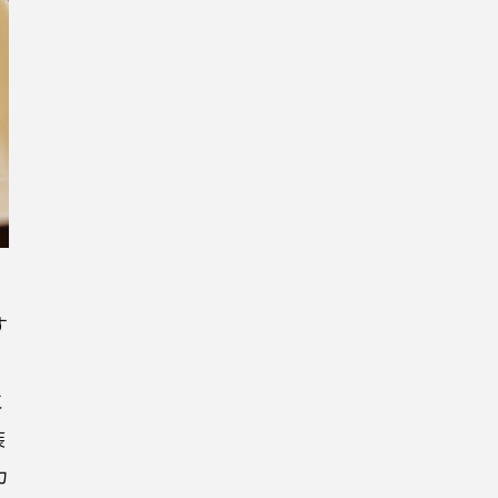
す
と
装
カ