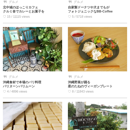
グルメ
グルメ
北中城のほっこりカフェ
自家製ドーナツや犬までもが
クルミ舎でカレーとお菓子を
フォトジェニックなBB-Coffee
♡ 15 / 11115 views
♡ 5 / 5718 views
グルメ
グルメ
沖縄食材で本場のバリ料理
沖縄野菜が踊る
バリヌーンバリムーン
星のたねのヴィーガンプレート
♡ 4 / 4896 views
♡ 8 / 11843 views