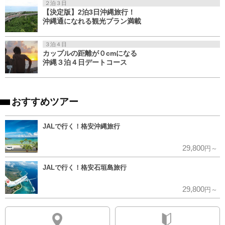
２泊３日
【決定版】2泊3日沖縄旅行！
沖縄通になれる観光プラン満載
３泊４日
カップルの距離が０cmになる
沖縄３泊４日デートコース
おすすめツアー
JALで行く！格安沖縄旅行
29,800
円～
JALで行く！格安石垣島旅行
29,800
円～