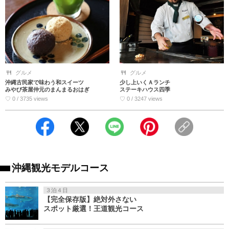
グルメ
グルメ
少し上いくＡランチ
沖縄古民家で味わう和スイーツ
ステーキハウス四季
みやび茶屋仲元のまんまるおはぎ
♡ 0 / 3247 views
♡ 0 / 3735 views
沖縄観光モデルコース
３泊４日
【完全保存版】絶対外さない
スポット厳選！王道観光コース