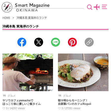
Smart Magazine
OKINAWA
HOME
沖縄本島 東海岸のランチ
沖縄本島 東海岸のランチ
沖縄本島東海岸限定！おしゃれで美味しいランチのお店をご紹介。手つかずの自然
がたくさん残る“東海岸エリア”だからこそ、美しい景色も御馳走の一つにしてのん
びり“しまんちゅグルメタイム”を満喫しましょう♪比較的値段の安いお店を探してい
る人にも役立つ情報を集めてみたので是非！ご覧ください。
グルメ
グルメ
ヤソウカフェyamachaで
朝９時からモーニング！
ほっこり体に優しいご飯タイム
自家製パンのカフェRoguii
♡ 3 / 14297 views
♡ 3 / 27281 views