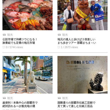
観光
観光
公設市場で沖縄ツウになる！
地元の達人と歩けば２倍楽しい
旅番組でも定番の地元市場
まち歩きツアー 那覇まちま～い
♡ 0 / 5744 views
♡ 1 / 2673 views
観光
観光
超便利！本島中心の那覇市で
国際通りの那覇市伝統工芸館で
絶対訪れるべき観光地13選
見て買って楽しむ伝統工芸品