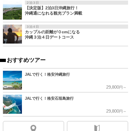
２泊３日
【決定版】2泊3日沖縄旅行！
沖縄通になれる観光プラン満載
３泊４日
カップルの距離が０cmになる
沖縄３泊４日デートコース
おすすめツアー
JALで行く！格安沖縄旅行
29,800
円～
JALで行く！格安石垣島旅行
29,800
円～