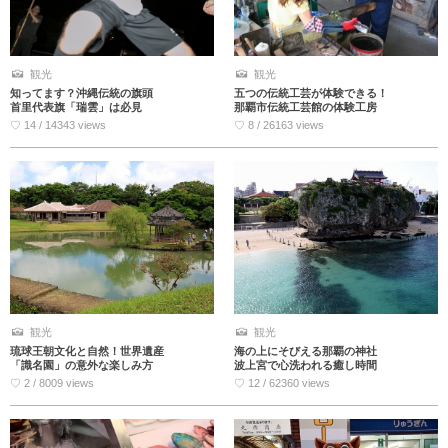
観光
観光
知ってます？沖縄伝統の旗頭
五つの伝統工芸が体験できる！
首里代表旗「瑞雲」は必見
那覇市伝統工芸館の体験工房
♡ 14 / 14343 views
♡ 8 / 26163 views
観光
観光
琉球王朝文化と自然！世界遺産
海の上にそびえる那覇の神社
「識名園」の意外な楽しみ方
波上宮で心洗われる癒し時間
♡ 2 / 8009 views
♡ 12 / 62360 views