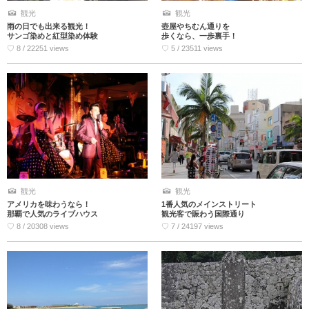
観光
観光
雨の日でも出来る観光！
壺屋やちむん通りを
サンゴ染めと紅型染め体験
歩くなら、一歩裏手！
♡ 8 / 22251 views
♡ 5 / 23511 views
観光
観光
アメリカを味わうなら！
1番人気のメインストリート
那覇で人気のライブハウス
観光客で賑わう国際通り
♡ 8 / 20308 views
♡ 7 / 24197 views