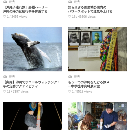
観光
観光
知られざる首里城公園内の
［沖縄子連れ旅］那覇ハーリー
パワースポットで運気を上げる
沖縄の海の伝統行事を体感する
♡ 18 / 46306 views
♡ 1 / 3456 views
観光
観光
もう一つの沖縄をたどる旅.4
【実録】沖縄でホエールウォッチング！
一中学徒隊資料展示室
冬の定番アクティビティ
♡ 1 / 5512 views
♡ 11 / 7197 views