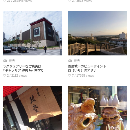
♡ 27 / 252846 views
♡ 2 / 3513 views
観光
観光
ラグジュアリーなご褒美は
首里城一のビューポイント
Tギャラリア 沖縄 by DFSで
西（いり）のアザナ
♡ 2 / 2112 views
♡ 7 / 17335 views