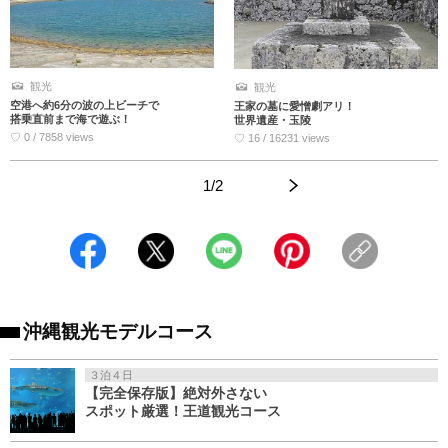
観光
観光
空港へ約6分の波の上ビーチで
王家の墓に愛憎劇アリ！
搭乗直前まで海で遊ぶ！
世界遺産・玉陵
♡ 0 / 7858 views
♡ 16 / 16231 views
1/2
>
<
沖縄観光モデルコース
３泊４日
【完全保存版】絶対外さない
スポット厳選！王道観光コース