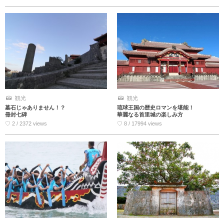
観光
観光
墓石じゃありません！？
琉球王国の歴史ロマンを堪能！
冊封七碑
華麗なる首里城の楽しみ方
♡ 2 / 2372 views
♡ 8 / 17994 views