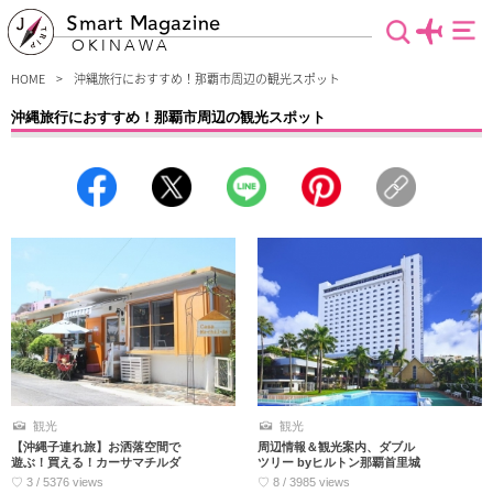
Smart Magazine
OKINAWA
HOME
沖縄旅行におすすめ！那覇市周辺の観光スポット
沖縄旅行におすすめ！那覇市周辺の観光スポット
那覇市周辺の観光地やおすすめ情報の記事をまとめました。沖縄旅行で多くの人が
訪れる那覇市では世界遺産「首里城」をはじめとする観光名所めぐりや、国際通り
や免税店でショッピング、もちろん海でのアクティビティも楽しめる！メジャース
ポットから穴場まで那覇観光を満喫できる情報満載です！
観光
観光
【沖縄子連れ旅】お洒落空間で
周辺情報＆観光案内、ダブル
遊ぶ！買える！カーサマチルダ
ツリー byヒルトン那覇首里城
♡ 3 / 5376 views
♡ 8 / 3985 views