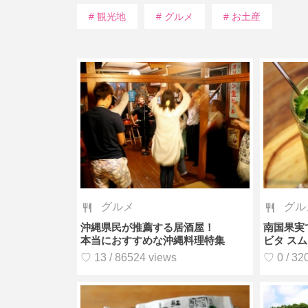
# 観光地
# グルメ
# お土産
グルメ
グル
沖縄県民が推薦する居酒屋！
南国果実
本当におすすめな沖縄料理特集
ビタ ス
♡ 13 / 86524 views
♡ 0 / 32