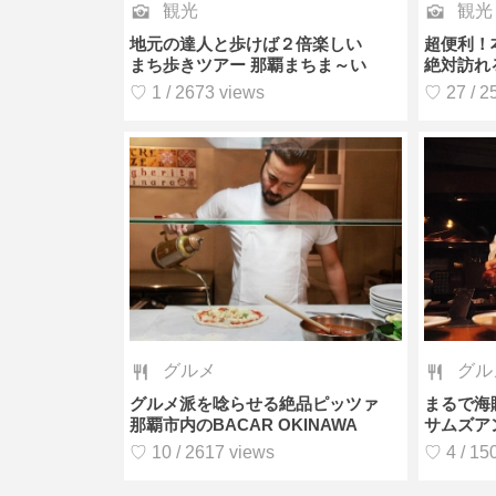
観光
観光
地元の達人と歩けば２倍楽しい
超便利！
まち歩きツアー 那覇まちま～い
絶対訪れ
♡ 1 / 2673 views
♡ 27 / 2
グルメ
グル
グルメ派を唸らせる絶品ピッツァ
まるで海
那覇市内のBACAR OKINAWA
サムズア
♡ 10 / 2617 views
♡ 4 / 15