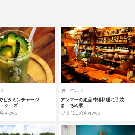
メ
グルメ
でビタミンチャージ
アンマーの絶品沖縄料理に舌鼓
ムージーズ
まーちぬ家
04 views
♡ 3 / 21534 views