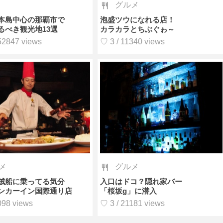
グルメ
本島中心の那覇市で
泡盛ツウになれる店！
るべき観光地13選
カラカラとちぶぐゎ～
52847 views
♡ 3 / 11340 views
グルメ
メ
入口はドコ？隠れ家バー
賊船に乗ってる気分
「桜坂g」に潜入
ンカーイン国際通り店
♡ 3 / 21181 views
098 views