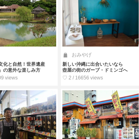
おみやげ
文化と自然！世界遺産
新しい沖縄に出合いたいなら
」の意外な楽しみ方
壺屋の街のガーブ・ドミンゴへ
09 views
♡ 2 / 16656 views