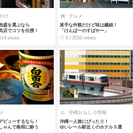
やげ
グルメ
泡盛を選ぶなら
派手な外観だけど味は繊細！
気店でコツを伝授！
「けんぱーのすばやー」
314 views
♡ 0 / 3550 views
メ
沖縄おもしろ情報
デビューするなら！
沖縄一人旅にぴったり！
しゃんで島唄に酔う
ゆいレール駅近くのホテル５選