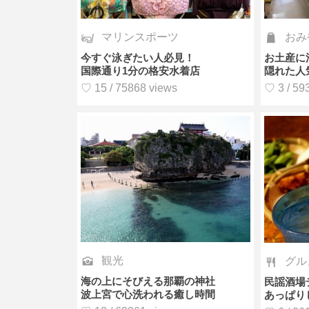
マリンスポーツ
おみ
今すぐ泳ぎたい人必見！
お土産に
国際通り1分の格安水着店
隠れた人
♡ 15 / 75868 views
♡ 3 / 59
観光
グル
海の上にそびえる那覇の神社
民謡酒場
波上宮で心洗われる癒し時間
あっぱり