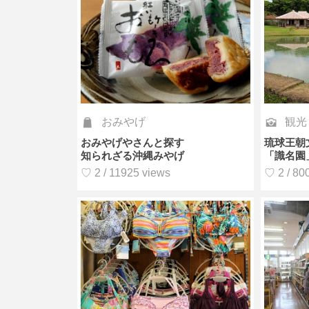
おみやげ
観光
おみやげやさんと探す
琉球王朝
知られざる沖縄みやげ
「識名園
♡ 2 / 11925 views
♡ 2 / 80