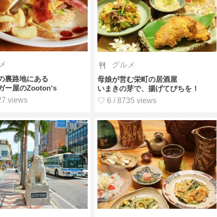
メ
グルメ
の裏路地にある
母娘が営む栄町の居酒屋
ー屋のZooton‘s
いまきの芽で、揚げてびちを！
27 views
♡ 6 / 8735 views