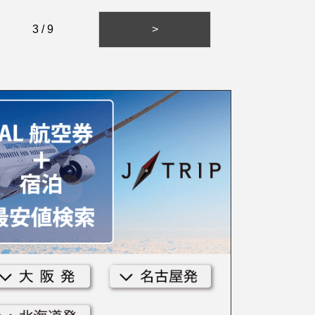
3 / 9
>