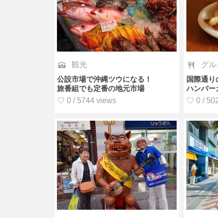
観光
グル
公設市場で沖縄ツウになる！
国際通り
旅番組でも定番の地元市場
ハンバーガ
♡ 0 / 5744 views
♡ 0 / 50