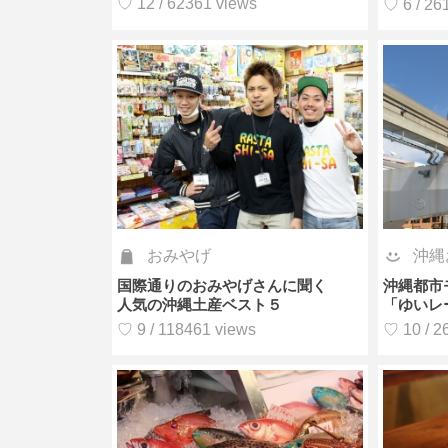
♡ 12 / 62361 views
♡ 6 / 26
おみやげ
沖縄
国際通りのおみやげさんに聞く
沖縄都市
人気の沖縄土産ベスト５
「ゆいレ
♡ 9 / 118461 views
♡ 10 / 2