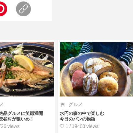
メ
グルメ
絶品グルメに笑顔満開
水円の森の中で楽しむ
読谷村が狙いめ！
今日のパンの物語
726 views
♡ 1 / 19403 views