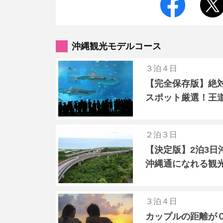
沖縄観光モデルコース
３泊４日
【完全保存版】絶
スポット厳選！王
２泊３日
【決定版】2泊3日
沖縄通になれる観
３泊４日
カップルの距離が０