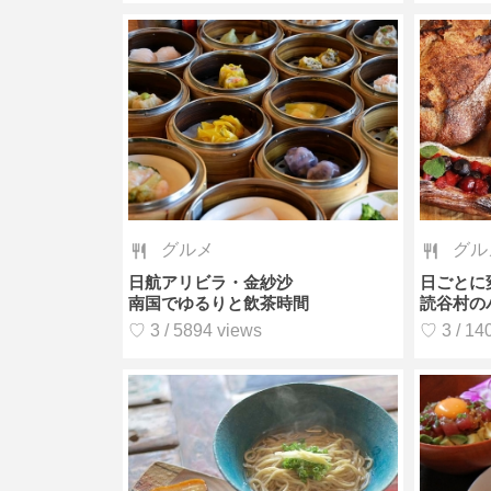
グルメ
グル
日航アリビラ・金紗沙
日ごとに
南国でゆるりと飲茶時間
読谷村の
♡ 3 / 5894 views
♡ 3 / 14