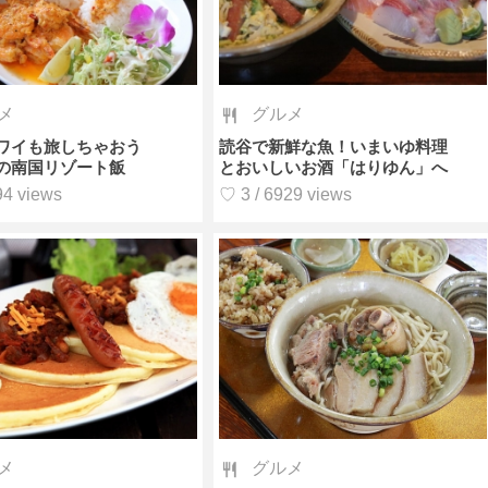
メ
グルメ
ワイも旅しちゃおう
読谷で新鮮な魚！いまいゆ料理
の南国リゾート飯
とおいしいお酒「はりゆん」へ
94 views
♡ 3 / 6929 views
メ
グルメ