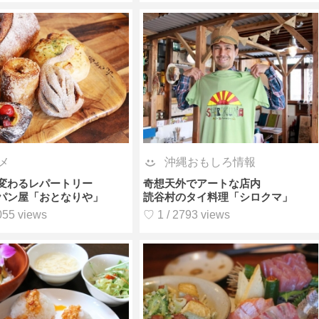
メ
沖縄おもしろ情報
変わるレパートリー
奇想天外でアートな店内
パン屋「おとなりや」
読谷村のタイ料理「シロクマ」
055 views
♡ 1 / 2793 views