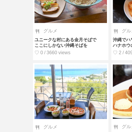
グルメ
グル
ユニークな村にある金月そばで
沖縄でハ
ここにしかない沖縄そばを
ハナホウ
♡ 0 / 3660 views
♡ 2 / 40
グル
グルメ