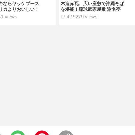
キならヤッケブース
木造赤瓦、広い座敷で沖縄そば
リカよりおいしい！
を堪能！琉球武家屋敷 謝名亭
41 views
♡ 4 / 5279 views