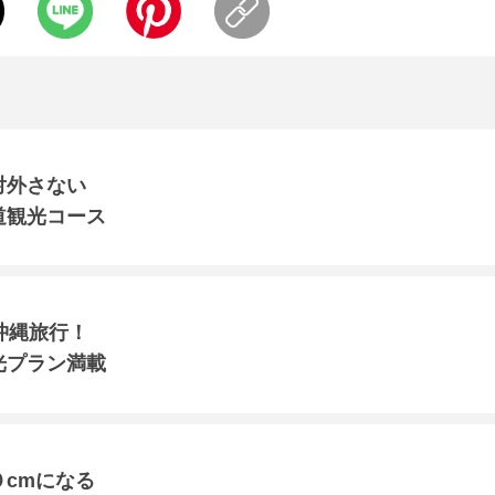
対外さない
道観光コース
沖縄旅行！
光プラン満載
cmになる