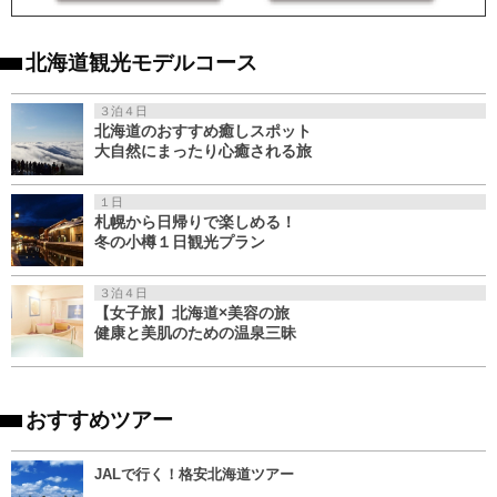
北海道観光モデルコース
３泊４日
北海道のおすすめ癒しスポット
大自然にまったり心癒される旅
１日
札幌から日帰りで楽しめる！
冬の小樽１日観光プラン
３泊４日
【女子旅】北海道×美容の旅
健康と美肌のための温泉三昧
おすすめツアー
JALで行く！格安北海道ツアー