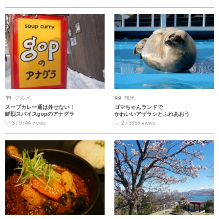
グルメ
観光
スープカレー通は外せない！
ゴマちゃんランドで
鮮烈スパイスgopのアナグラ
かわいいアザラシとふれあおう
♡ 3 / 9744 views
♡ 2 / 3956 views