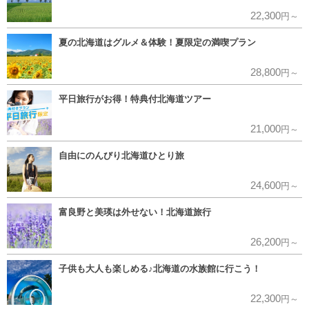
22,300
円～
夏の北海道はグルメ＆体験！夏限定の満喫プラン
28,800
円～
平日旅行がお得！特典付北海道ツアー
21,000
円～
自由にのんびり北海道ひとり旅
24,600
円～
富良野と美瑛は外せない！北海道旅行
26,200
円～
子供も大人も楽しめる♪北海道の水族館に行こう！
22,300
円～