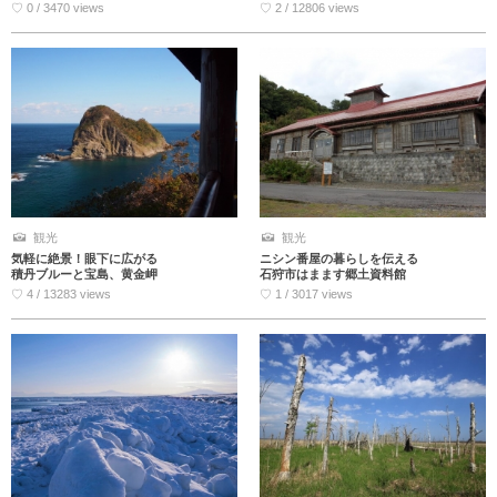
♡ 0 / 3470 views
♡ 2 / 12806 views
観光
観光
気軽に絶景！眼下に広がる
ニシン番屋の暮らしを伝える
積丹ブルーと宝島、黄金岬
石狩市はまます郷土資料館
♡ 4 / 13283 views
♡ 1 / 3017 views