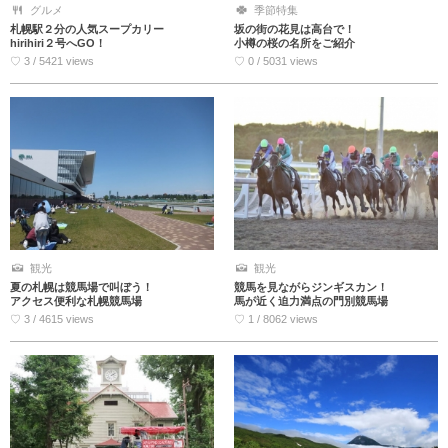
グルメ
季節特集
札幌駅２分の人気スープカリー
坂の街の花見は高台で！
hirihiri２号へGO！
小樽の桜の名所をご紹介
♡ 3 / 5421 views
♡ 0 / 5031 views
観光
観光
夏の札幌は競馬場で叫ぼう！
競馬を見ながらジンギスカン！
アクセス便利な札幌競馬場
馬が近く迫力満点の門別競馬場
♡ 3 / 4615 views
♡ 1 / 8062 views