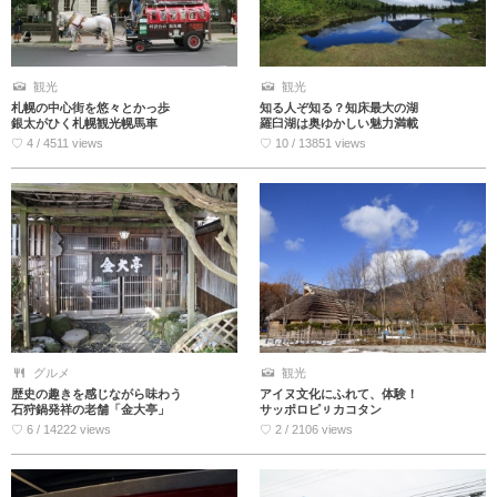
観光
観光
札幌の中心街を悠々とかっ歩
知る人ぞ知る？知床最大の湖
銀太がひく札幌観光幌馬車
羅臼湖は奥ゆかしい魅力満載
♡ 4 / 4511 views
♡ 10 / 13851 views
グルメ
観光
歴史の趣きを感じながら味わう
アイヌ文化にふれて、体験！
石狩鍋発祥の老舗「金大亭」
サッポロピㇼカコタン
♡ 6 / 14222 views
♡ 2 / 2106 views