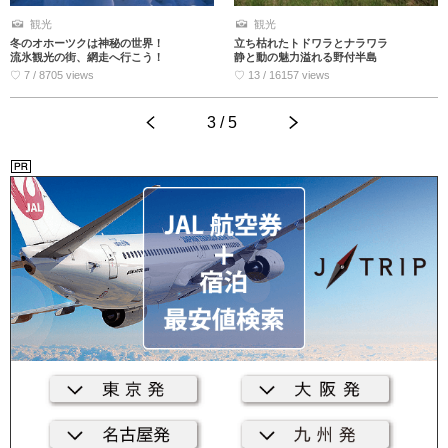
観光
観光
冬のオホーツクは神秘の世界！
立ち枯れたトドワラとナラワラ
流氷観光の街、網走へ行こう！
静と動の魅力溢れる野付半島
♡ 7 / 8705 views
♡ 13 / 16157 views
<
3 / 5
>