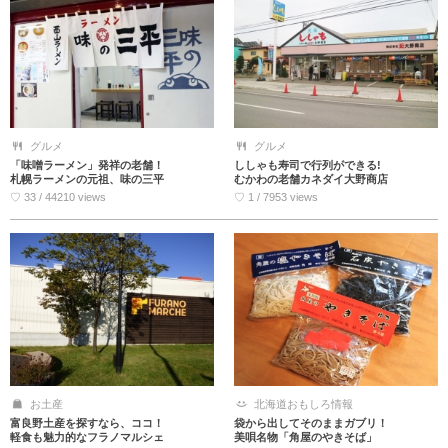
グルメ
グルメ
「味噌ラーメン」発祥の老舗！
ししゃも寿司で行列ができる!
札幌ラーメンの元祖、味の三平
むかわの老舗カネダイ大野商店
♡ 33 / 44210 views
♡ 1 / 7953 views
お土産
北海道おもしろ情報
富良野土産を探すなら、ココ！
袋から出してそのままガブリ！
軽食も魅力的なフラノマルシェ
美唄名物「角屋のやきそば」