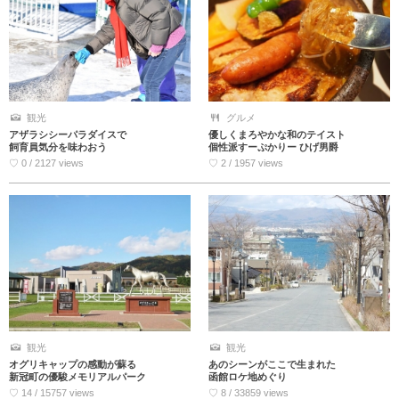
観光
グルメ
アザラシシーパラダイスで
優しくまろやかな和のテイスト
飼育員気分を味わおう
個性派すーぷかりー ひげ男爵
♡ 0 / 2127 views
♡ 2 / 1957 views
観光
観光
オグリキャップの感動が蘇る
あのシーンがここで生まれた
新冠町の優駿メモリアルパーク
函館ロケ地めぐり
♡ 14 / 15757 views
♡ 8 / 33859 views