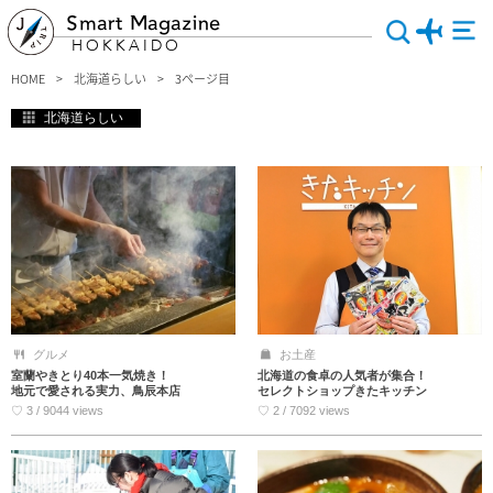
Smart Magazine
HOKKAIDO
HOME
北海道らしい
3ページ目
北海道らしい
グルメ
お土産
室蘭やきとり40本一気焼き！
北海道の食卓の人気者が集合！
地元で愛される実力、鳥辰本店
セレクトショップきたキッチン
♡ 3 / 9044 views
♡ 2 / 7092 views