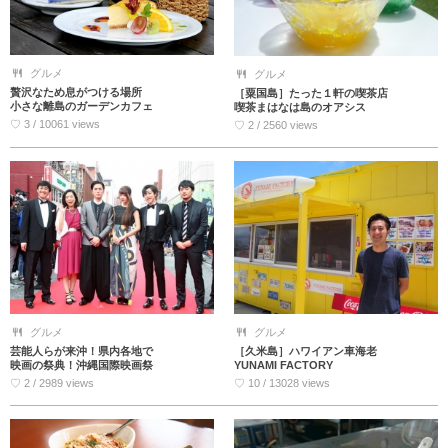
グルメ
グルメ
贅沢なため息がつける場所
［粟国島］たった１軒の喫茶店
小さな離島のガーデンカフェ
喫茶まはなは島のオアシス
♡ 3 / 10061 views
♡ 2 / 2560 views
グルメ
グルメ
芸能人らが来沖！県内各地で
［久米島］ハワイアン車海老
映画の祭典！沖縄国際映画祭
YUNAMI FACTORY
♡ 2 / 2989 views
♡ 10 / 13028 views