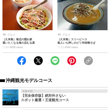
グルメ
グルメ
［久米島］海辺の隠れ家
［久米島］スリーピース
通いたくなる海の店むる星
島人いち押しのピリ辛味噌そば
♡ 0 / 4938 views
♡ 1 / 4349 views
沖縄観光モデルコース
３泊４日
【完全保存版】絶対外さない
スポット厳選！王道観光コース