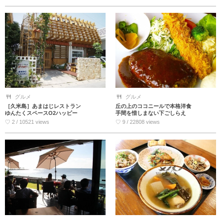
グルメ
グルメ
［久米島］あまはじレストラン
丘の上のココニールで本格洋食
ゆんたくスペースO2ハッピー
手間を惜しまない下ごしらえ
♡ 2 / 10521 views
♡ 9 / 22808 views