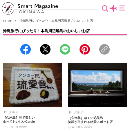
Smart Magazine
OKINAWA
HOME
沖縄旅行にぴったり！本島周辺離島のおいしいお店
沖縄旅行にぴったり！本島周辺離島のおいしいお店
沖縄本島周辺の離島のおいしいお店をご紹介！ドライブがてらに橋を渡って行った
り、フェリーで行ける日帰り離島グルメはいかがですか？離島にはそれぞれの特
色、文化があり、それはグルメもしかり。離島グルメを味わわずして、沖縄グルメ
は語れない！有名店からB級グルメまで離島グルメの魅力をお届けします。
グルメ
グルメ
［久米島］見て楽しい
［久米島］ゆくい処笑島
食べておいしいCercle
笑顔が生まれる絶景スポット店
♡ 1 / 6191 views
♡ 4 / 5892 views