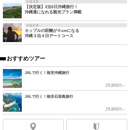
２泊３日
【決定版】2泊3日沖縄旅行！
沖縄通になれる観光プラン満載
３泊４日
カップルの距離が０cmになる
沖縄３泊４日デートコース
おすすめツアー
JALで行く！格安沖縄旅行
29,800
円～
JALで行く！格安石垣島旅行
29,800
円～