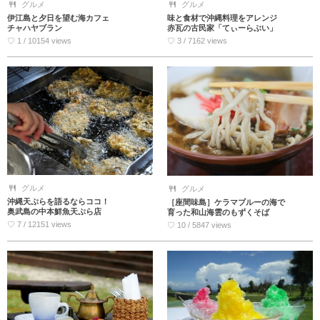
グルメ
グルメ
伊江島と夕日を望む海カフェ
味と食材で沖縄料理をアレンジ
チャハヤブラン
赤瓦の古民家「てぃーらぶい」
♡ 1 / 10154 views
♡ 3 / 7162 views
グルメ
グルメ
沖縄天ぷらを語るならココ！
［座間味島］ケラマブルーの海で
奥武島の中本鮮魚天ぷら店
育った和山海雲のもずくそば
♡ 7 / 12151 views
♡ 10 / 5847 views