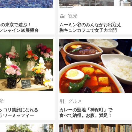
観光
1mの東京で遊ぶ！
ムーミン谷のみんながお出迎え
ンシャイン60展望台
胸キュンカフェで女子力全開
産
グルメ
ッコリ笑顔になれる
カレーの聖地「神保町」で
ラワーミッフィー
食べて納得。お腹、満足！