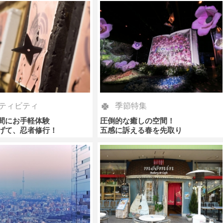
ティビティ
季節特集
間にお手軽体験
圧倒的な癒しの空間！
げて、忍者修行！
五感に訴える春を先取り