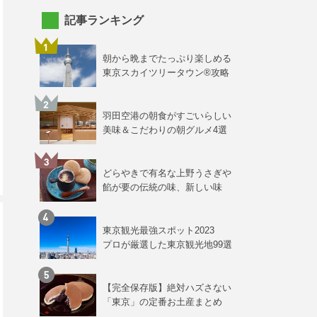
記事ランキング
朝から晩までたっぷり楽しめる
東京スカイツリータウン®攻略
羽田空港の朝食がすごいらしい
美味＆こだわりの朝グルメ4選
どらやきで有名な上野うさぎや
餡が要の伝統の味、新しい味
東京観光最強スポット2023
プロが厳選した東京観光地99選
【完全保存版】絶対ハズさない
「東京」の定番お土産まとめ