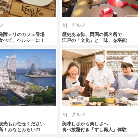
メ
グルメ
発酵デリのカフェ登場
歴史ある街、両国の新名所で
食べて、ヘルシーに！
江戸の「文化」と「味」を堪能
グルメ
観光もお任せください
美味しさから楽しさへ
高！みなとみらい21
食べ放題付き「すし職人」体験