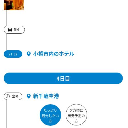
5分
小樽市内のホテル
21:32
4日目
新千歳空港
出発
たっぷり
夕方頃に
観光したい
出発予定の
方
方