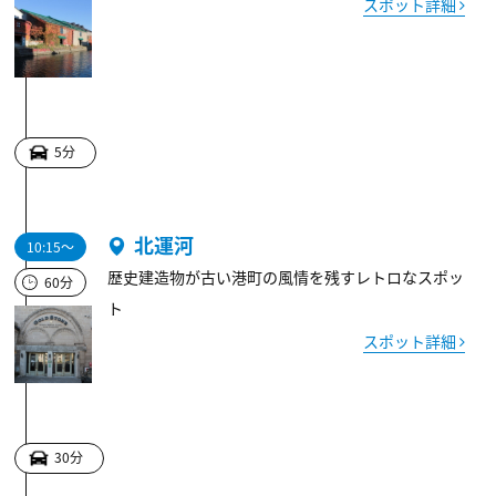
スポット詳細
5分
北運河
10:15～
歴史建造物が古い港町の風情を残すレトロなスポッ
60分
ト
スポット詳細
30分