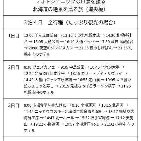
フォトジェニックな風景を撮る
北海道の絶景を巡る旅（道央編）
３泊４日 全行程（たっぷり観光の場合）
1日目
12:00 羊ヶ丘展望台 → 13:10 すみれ札幌本店 → 14:20 札幌時計
台 → 15:05 大通公園 → 16:10 大通ビッセ → 17:50 藻岩山展望台
→ 20:00 夜空のジンギスカン → 21:35 夜のしげぱん → 21:55 札
幌市内のホテル
2日目
8:30 ヴェズカフェ → 9:35 中島公園 → 10:45 北海道大学 →
12:25 北海道庁旧本庁舎 → 13:15 カリー・ディ・サヴォイ →
14:40 大倉山ジャンプ競技場 → 16:55 定山渓 → 19:05 立ち食い
処ちょこっと寿し → 20:15 元祖さっぽろラーメン横丁 → 21:25
札幌市内のホテル
3日目
8:00 市場食堂味処たけだ → 9:10 小樽運河 → 10:15 北運河 →
11:45 ニッカウヰスキー北海道工場余市蒸溜所 → 13:17 柿崎商店
海鮮工房 → 14:47 北一ホール → 15:52 旧手宮線跡 → 17:12 天狗
山 → 19:22 小樽運河 → 19:57 小樽倉庫No.1 → 21:32 小樽市内の
ホテル