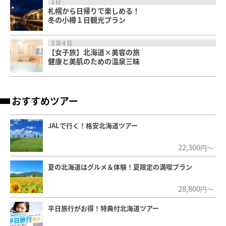
１日
札幌から日帰りで楽しめる！
冬の小樽１日観光プラン
３泊４日
【女子旅】北海道×美容の旅
健康と美肌のための温泉三昧
おすすめツアー
JALで行く！格安北海道ツアー
22,300
円～
夏の北海道はグルメ＆体験！夏限定の満喫プラン
28,800
円～
平日旅行がお得！特典付北海道ツアー