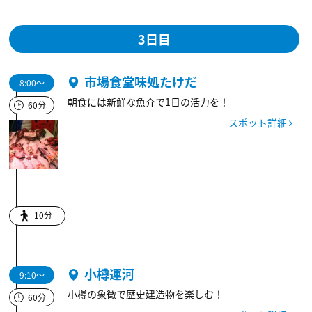
3日目
市場食堂味処たけだ
8:00～
朝食には新鮮な魚介で1日の活力を！
60分
スポット詳細
10分
小樽運河
9:10～
小樽の象徴で歴史建造物を楽しむ！
60分