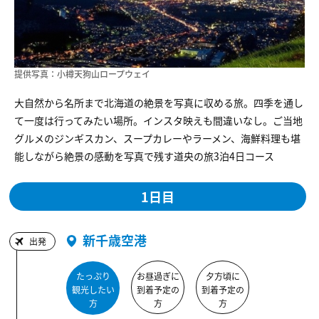
提供写真：小樽天狗山ロープウェイ
大自然から名所まで北海道の絶景を写真に収める旅。四季を通し
て一度は行ってみたい場所。インスタ映えも間違いなし。ご当地
グルメのジンギスカン、スープカレーやラーメン、海鮮料理も堪
能しながら絶景の感動を写真で残す道央の旅3泊4日コース
1日目
新千歳空港
出発
たっぷり
お昼過ぎに
夕方頃に
観光したい
到着予定の
到着予定の
方
方
方