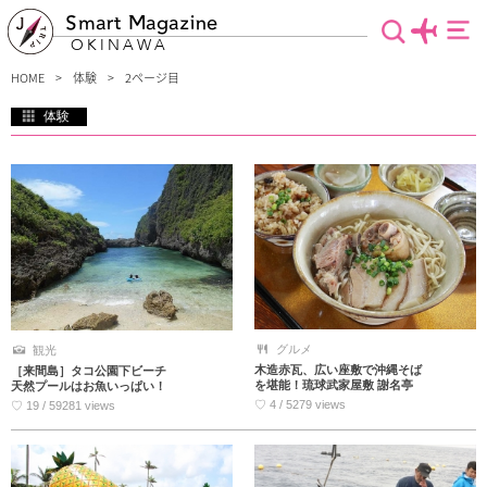
Smart Magazine
OKINAWA
HOME
体験
2ページ目
体験
旅行へ行くなら思い出に残る体験をひとつはやってみたい！沖縄の海を満喫するシ
ュノーケリングや、ダイビング、自然の中をカヤックや自分の足で探索するネイチ
ャー体験。シーサーを作ったり、琉球ガラス体験など様々な体験メニューをご紹介
します。
グルメ
観光
木造赤瓦、広い座敷で沖縄そば
［来間島］タコ公園下ビーチ
を堪能！琉球武家屋敷 謝名亭
天然プールはお魚いっぱい！
♡ 4 / 5279 views
♡ 19 / 59281 views