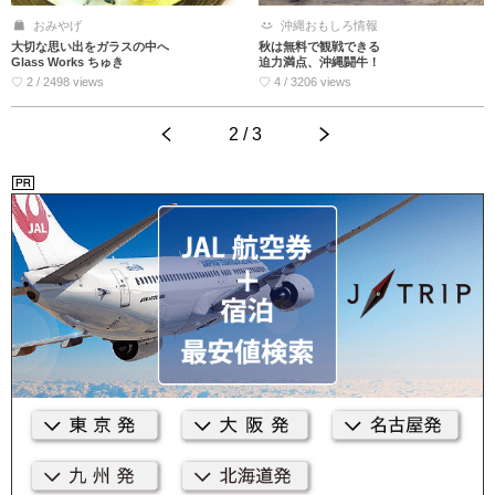
おみやげ
沖縄おもしろ情報
大切な思い出をガラスの中へ
秋は無料で観戦できる
Glass Works ちゅき
迫力満点、沖縄闘牛！
♡ 2 / 2498 views
♡ 4 / 3206 views
<
2 / 3
>