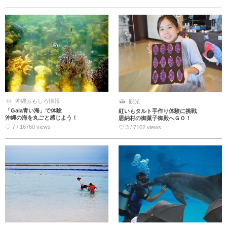
沖縄おもしろ情報
観光
「Gala青い海」で体験
紅いもタルト手作り体験に挑戦
沖縄の海を丸ごと感じよう！
恩納村の御菓子御殿へＧＯ！
♡ 7 / 16760 views
♡ 3 / 7102 views