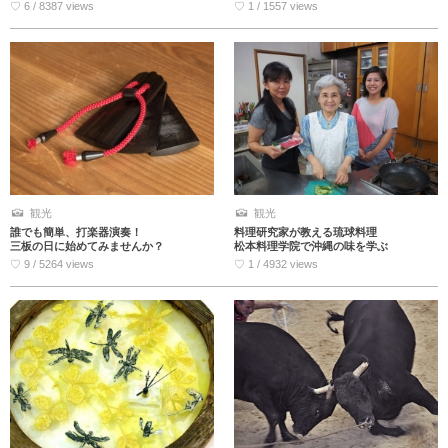
♡ 6 / 8387 views
♡ 1 / 1557 views
観光
観光
誰でも簡単、打楽器演奏！
料理研究家が教える琉球料理
三板の日に始めてみませんか？
松本料理学院で沖縄の味を学ぶ
♡ 9 / 5264 views
♡ 1 / 4932 views