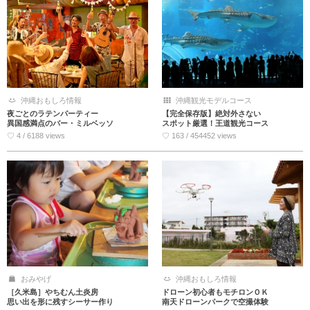
沖縄おもしろ情報
沖縄観光モデルコース
夜ごとのラテンパーティー
【完全保存版】絶対外さない
異国感満点のバー・ミルベッソ
スポット厳選！王道観光コース
♡ 4 / 6188 views
♡ 163 / 454452 views
おみやげ
沖縄おもしろ情報
［久米島］やちむん土炎房
ドローン初心者もモチロンＯＫ
思い出を形に残すシーサー作り
南天ドローンパークで空撮体験