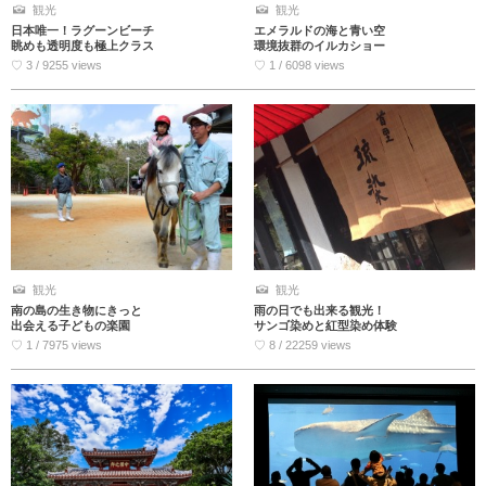
観光
観光
日本唯一！ラグーンビーチ
エメラルドの海と青い空
眺めも透明度も極上クラス
環境抜群のイルカショー
♡ 3 / 9255 views
♡ 1 / 6098 views
観光
観光
南の島の生き物にきっと
雨の日でも出来る観光！
出会える子どもの楽園
サンゴ染めと紅型染め体験
♡ 1 / 7975 views
♡ 8 / 22259 views