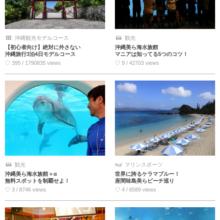
観光
沖縄観光モデルコース
沖縄美ら海水族館
【初心者向け】絶対に外さない
マニアは知ってる5つのコツ！
沖縄旅行3泊4日モデルコース
♡ 9 / 42703 views
♡ 395 / 1790835 views
観光
マリンスポーツ
沖縄美ら海水族館＋α
世界に誇るケラマブルー！
無料スポットを制覇せよ！
座間味島美らビーチ巡り
♡ 3 / 8746 views
♡ 4 / 6589 views