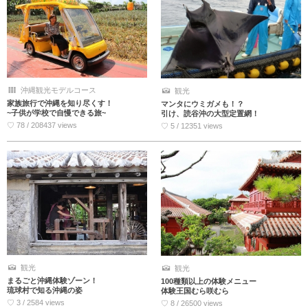
沖縄観光モデルコース
観光
家族旅行で沖縄を知り尽くす！
マンタにウミガメも！？
~子供が学校で自慢できる旅~
引け、読谷沖の大型定置網！
♡ 78 / 208437 views
♡ 5 / 12351 views
観光
観光
まるごと沖縄体験ゾーン！
100種類以上の体験メニュー
琉球村で知る沖縄の姿
体験王国むら咲むら
♡ 3 / 2584 views
♡ 8 / 26500 views